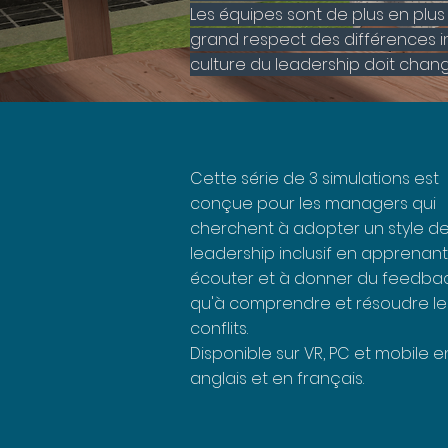
Les équipes sont de plus en plus d
grand respect des différences in
culture du leadership doit chang
Cette série de 3 simulations est
conçue pour les managers qui
cherchent à adopter un style d
leadership inclusif en apprenant
écouter et à donner du feedbac
qu'à comprendre et résoudre le
conflits.
Disponible sur VR, PC et mobile e
anglais et en français.