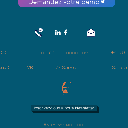
Demandez votre démo
OCOOC
contact@moocooc.com
+41 79 94
78
u Vieux Collège 2B 1077 Servion S
Inscrivez-vous à notre Newsletter
© 2022 par MOOCOOC