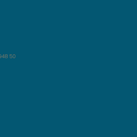
8 50
uisse