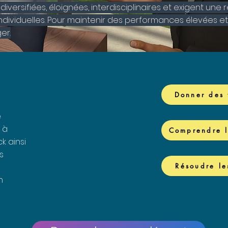
iversifiées, éloignées, interdisciplinaires et exigent une 
dividuelles. Pour maintenir des performances élevées et f
er.
Donner des
e
 à
Comprendre l
k ainsi
s
Résoudre les
n