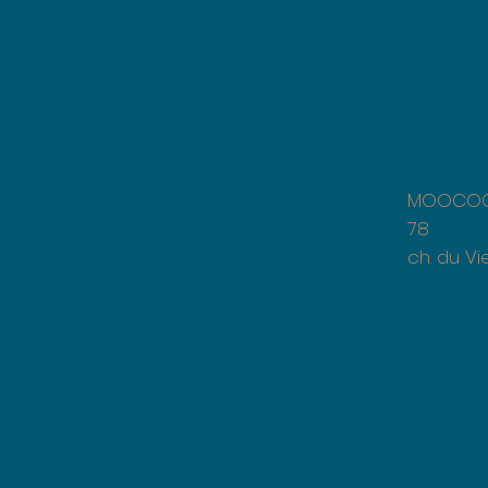
MO
ch. d